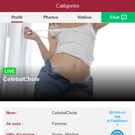
CeletialChole
Catégories
Profil
Photos
Vidéos
Chat
CeletialChole
Nom :
CeletialChole
Qu’est-ce
que
le FanBoost
Je suis :
Femme
?
Ville d’origine :
Spain, Madrid