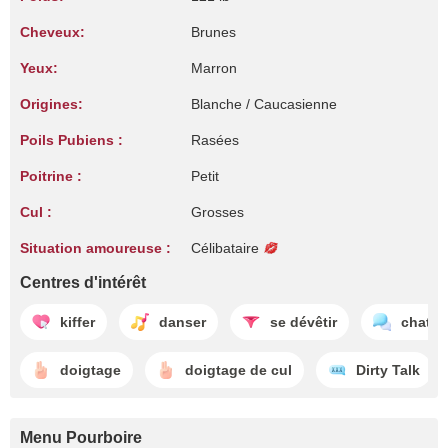
Cheveux:
Brunes
Yeux:
Marron
Origines:
Blanche / Caucasienne
Poils Pubiens :
Rasées
Poitrine :
Petit
Cul :
Grosses
Situation amoureuse :
Célibataire
Centres d'intérêt
kiffer
danser
se dévêtir
chatte
doigtage
doigtage de cul
Dirty Talk
Menu Pourboire