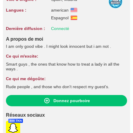
Langues :
american
Espagnol
Dernière diffusion :
Connecté
A propos de moi
I am only good vibe . I might look innocent but i am not .
Ce qui m'excite:
Smart guys , the ones that know how to treat a lady in all the
ways .
Ce qui me dégoûte:
Rude people , and those who don't respect my guest's.
Donnez pourboire
Réseaux sociaux
888 TKN