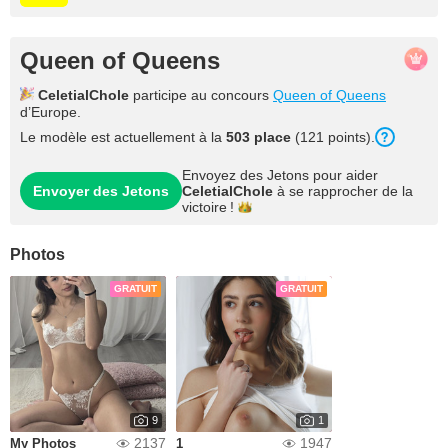
Queen of Queens
CeletialChole
participe au concours
Queen of Queens
d’Europe.
Le modèle est actuellement à la
503 place
(121 points).
Envoyez des Jetons pour aider
Envoyer des Jetons
CeletialChole
à se rapprocher de la
victoire !
Photos
GRATUIT
GRATUIT
9
1
2137
1947
My Photos
1