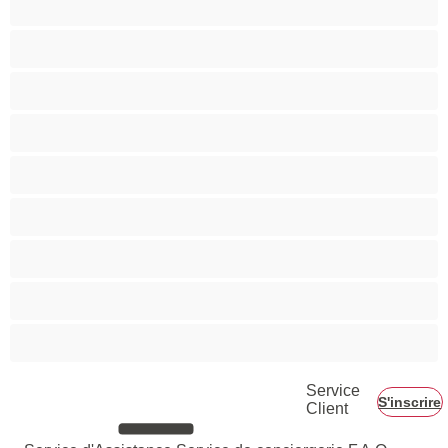
Musclé
Petite
Petits seins
Pornstar
Rousses
Seins moyens
Sexe en Groupe
Vieilles
Service
S'inscrire
Client