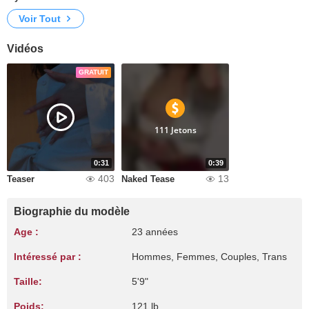
Voir Tout
Vidéos
GRATUIT
111 Jetons
0:31
0:39
403
13
Teaser
Naked Tease
Biographie du modèle
Age :
23 années
Intéressé par :
Hommes, Femmes, Couples, Trans
Taille:
5'9"
Poids:
121 lb